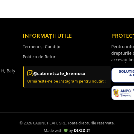
150,00 lei.
INFORMAȚII UTILE
PROTEC
Termeni și Condiții
Pentru info
drepturile
Politica de Retur
accesați lin
 H, Balș
@cabinetcafe_kremoso
Urmărește-ne pe Instagram pentru noutăți!
© 2026 CABINET CAFE SRL. Toate drepturile rezervate.
Made with
by
DIXID IT