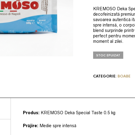
inițial
cu
a
es
KREMOSO Deka Specia
decofeinizată premium
fost:
90,
savoarea autentică ita
100,00 lei.
spre intensă, o corpol
blend surprinde print
perfect pentru moment
moment al zilei.
STOC EPUIZAT
CATEGORIE:
BOABE
Produs:
KREMOSO Deka Special Taste 0.5 kg
Prăjire:
Medie spre intensă