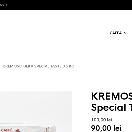
0 LEI
CAFEA
KREMOSO DEKA SPECIAL TASTE 0.5 KG
KREMOS
Special 
100,00
lei
Prețul
Pr
90,00
lei