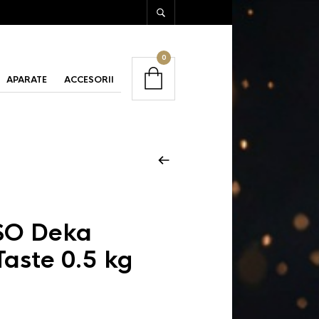
0
APARATE
ACCESORII
O Deka
Taste 0.5 kg
ețul