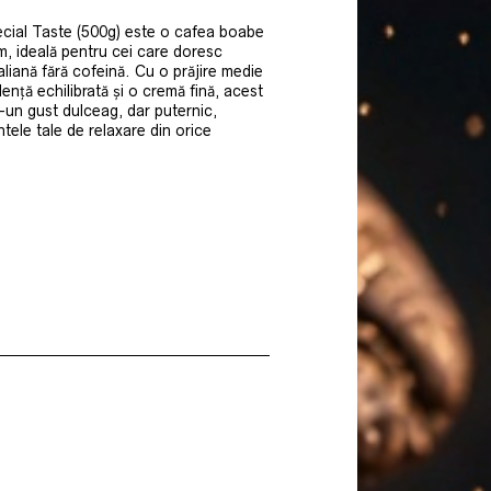
rent
te:
l Taste (500g) este o cafea boabe
, ideală pentru cei care doresc
00 lei.
liană fără cofeină. Cu o prăjire medie
ență echilibrată și o cremă fină, acest
r-un gust dulceag, dar puternic,
ele tale de relaxare din orice