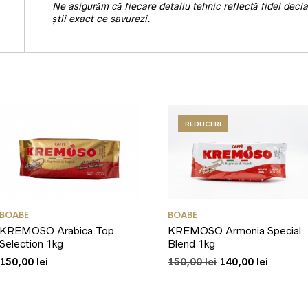
Ne asigurăm că fiecare detaliu tehnic reflectă fidel decla
știi exact ce savurezi.
REDUCERI
BOABE
BOABE
KREMOSO Arabica Top
KREMOSO Armonia Special
Selection 1kg
Blend 1kg
Prețul
Prețul
150,00
lei
150,00
lei
140,00
lei
inițial
curent
a
este:
fost:
140,00 l