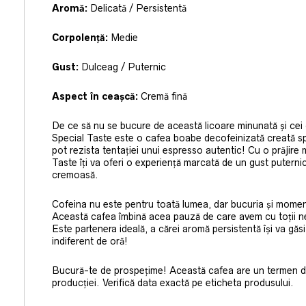
Aromă:
Delicată / Persistentă
Corpolență:
Medie
Gust:
Dulceag / Puternic
Aspect în ceașcă:
Cremă fină
De ce să nu se bucure de această licoare minunată și cei
Special Taste este o cafea boabe decofeinizată creată spe
pot rezista tentației unui espresso autentic! Cu o prăjire
Taste îți va oferi o experiență marcată de un gust puterni
cremoasă.
Cofeina nu este pentru toată lumea, dar bucuria și momen
Această cafea îmbină acea pauză de care avem cu toții ne
Este partenera ideală, a cărei aromă persistentă își va găsi 
indiferent de oră!
Bucură-te de prospețime! Această cafea are un termen de 
producției. Verifică data exactă pe eticheta produsului.