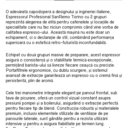
O adevărată capodoperă a designului și ingineriei italiene,
Espressorul Profesional SanRemo Torino cu 2 grupuri
reprezintă alegerea de elită pentru cafenelele și locațiile de
specialitate care nu fac niciun compromis când vine vorba de
calitatea espresso-ului. Această mașină nu este doar un
echipament, ci o declarație de stil, combinând performanța
superioară cu o estetică retro-futuristă inconfundabilă.
Echipat cu două grupuri masive de preparare, acest espressor
asigură o consistență și o stabilitate termică excepționale,
permițând barista-ului să livreze fiecare ceașcă cu precizie.
Portafiltrele ergonomice, cu dublu scurgere, și sistemul
avansat de extracție garantează un espresso cu o cremă fină și
persistentă, plin de aromă.
Cele trei manometre integrate elegant pe panoul frontal, sub
tava de picurare, oferă un control vizual constant asupra
presiunii pompei și a boilerului, asigurând o extracție perfectă
pentru fiecare tip de blend. Construcția robustă și materialele
premium, inclusiv elementele stilizate de ventilație de pe
panourile laterale, sunt gândite pentru a rezista utilizării
intensive și pentru a asigura fiabilitate pe termen lung.