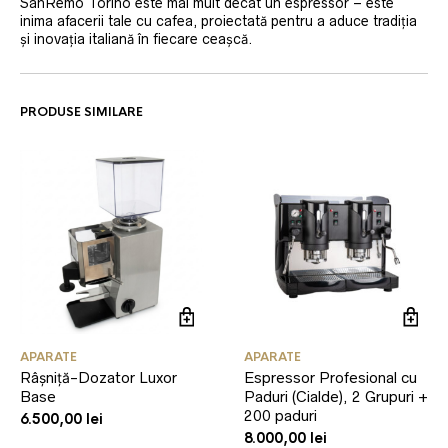
SanRemo Torino este mai mult decât un espressor – este
inima afacerii tale cu cafea, proiectată pentru a aduce tradiția
și inovația italiană în fiecare ceașcă.
PRODUSE SIMILARE
APARATE
APARATE
Râșniță-Dozator Luxor
Espressor Profesional cu
Base
Paduri (Cialde), 2 Grupuri +
200 paduri
6.500,00
lei
8.000,00
lei